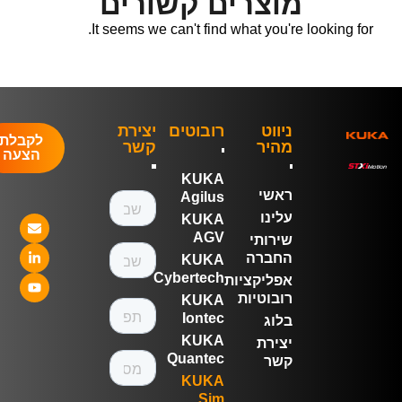
מוצרים קשורים
It seems we can't find what you're looking for.
ניווט
רובוטים
יצירת
לקבלת
מהיר
קשר
הצעה
KUKA
ראשי
Agilus
עלינו
KUKA
AGV
שירותי
החברה
KUKA
Cybertech
אפליקציות
רובוטיות
KUKA
Iontec
בלוג
KUKA
יצירת
Quantec
קשר
KUKA
Sim