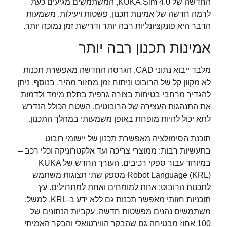
החדשה של KUKA.Sim 4.0, המשתמשים מגיעים כעת
לרמה חדשה של אמינות תכנון, פשטות ויעילות. משמעות
הדבר היא פונקציונליות רבה יותר ודרישת זמן נמוכה יותר.
אמינות תכנון רבה יותר
מלבד ייבוא ​​נתוני CAD, הגרסה החדשה מאפשרת תכנות
לא מקוון קל של הרובוט וניתוח זמן מחזור מהיר. בנוסף, ניתן
להגדיר מרחבי בטיחות בצורה גרפית בתלת מימד ולדמות
את התנהגות העצירה של הרובוטים. השטח הכולל הנדרש
לתא יכול להיות מופחת באופן משמעותי במהלך התכנון.
תוכנת הסימולציה מאפשרת תכנון של יישומי רובוט
בתעשיות רבות: ממוצרי צריכה ועד אלקטרוניקה וכלי רכב –
במיוחד עבור ספקי רכיבים. העורך החדש של KUKA
Robot Language (KRL) מספק שתי תצוגות משתמש
לתכנות הרובוט: אחת למומחים ואחת למתחילים. עץ
תוכניות חזותי מאפשר תכנות גם ללא ידע ב-KRL, למשל.
משתמשים נהנים מפשטות חדשה. עקביות הנתונים של
100 אחוז מבטיחה גם שהבקר הווירטואלי והבקר האמיתי