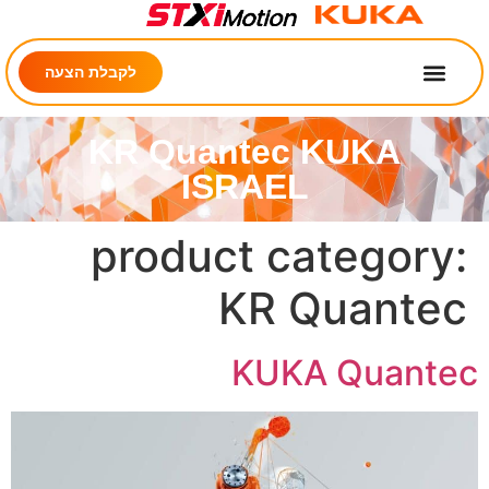
לקבלת הצעה
KR Quantec KUKA
ISRAEL
product category
KR Quante
KUKA Quante