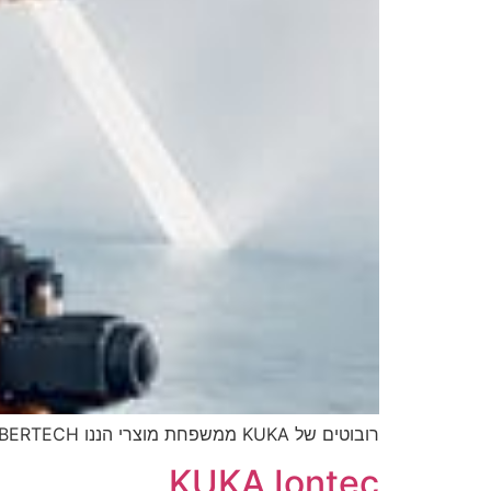
רובוטים של KUKA ממשפחת מוצרי הננו KR CYBERTECH מותאמים באופן מושלם להתמודדות עם רכיבים קטנים ומשימות מדוייקות.
KUKA Iontec