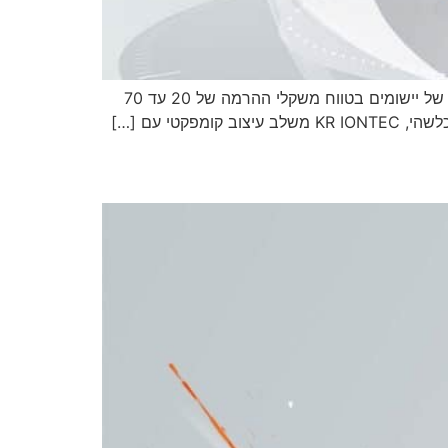
KUKA KR IONTEC – זהו רובוט גמיש במיוחד עם מעטפת העבודה הטובה ביותר בסוגו ומיקום הרכבה גמיש למגוון רחב של יישומים בטווח משקלי ההרמה של 20 עד 70
י עם […]