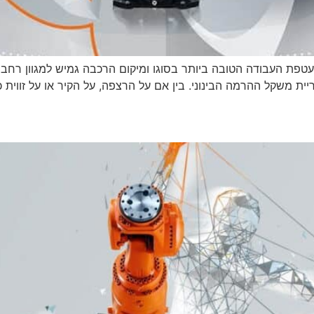
 הבינוני. בין אם על הרצפה, על הקיר או על זווית כלשהי, KR IONTEC משלב עיצוב קומפקט