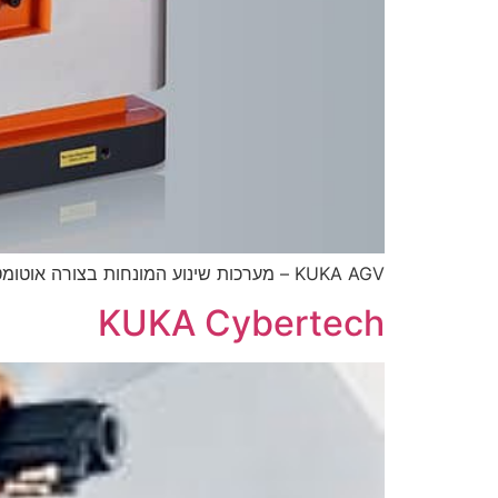
KUKA AGV – מערכות שינוע המונחות בצורה אוטומטית, רב-תכליתיות המביאות איתן ערך רב בשיפור של לוגיסטיקת הייצור והמחסן שלכם.
KUKA Cybertech