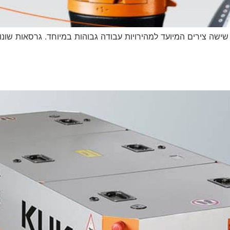
KR הוא הרובוט הקומפקטי של KUKA, בעל שישה צירים המיועד למהירויות עבודה גבוהות במיו