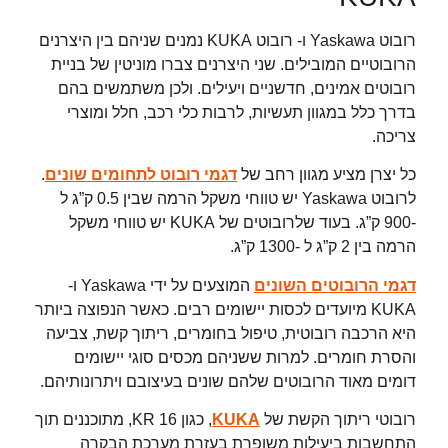
רובוט Yaskawa ו- רובוט KUKA נמנים שניהם בין היצרנים
הרובוטיים המובילים. שני היצרנים צברו מוניטין של בניית
רובוטים אמינים, חדשניים ויעילים. ולכן משתמשים בהם
בדרך כלל במגוון תעשיות, לרבות כלי רכב, חלל ומוצרי
צריכה.
כל יצרן מציע מגוון רחב של
דגמי רובוט לתחומים שונים
.
לרובוט Yaskawa יש טווחי משקל הרמה שבין 0.5 ק”ג ל
-900 ק”ג. בעוד שלרובוטים של KUKA יש טווחי משקל
הרמה בין 2 ק”ג ל -1300 ק”ג.
דגמי הרובוטים השונים
המוצעים על ידי Yaskawa ו-
KUKA מיועדים לכסות יישומים רבים. כאשר הנפוצה ביותר
היא הרכבה רובוטית, טיפול בחומרים, ריתוך קשת, צביעה
והסרת חומרים. למרות ששניהם מכסים סוגי יישומים
דומים מאוד הרובוטים שלהם שונים בעיצובם ויתרונותיהם.
רובוטי ריתוך הקשת של
KUKA
, כגון KR 16, מתוכננים תוך
התחשבות ביעילות משופרת בעזרת מערכת הבקרה