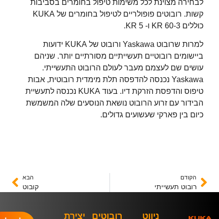
לבחירה מצוינת לכל משימות טיפול בחומרים בסביבות
קשות. רובוטים פופולריים לטיפול בחומרים של KUKA
כוללים KR 60-3 ו- KR 5.
למרות שרובוט Yaskawa ורובוט של KUKA ידועות
ביישומים רובוטיים תעשייתיים מסורתיים יותר. שניהם
עושים שם לעצמם מעבר לעולם הרובוט התעשייתי.
Yaskawa נכנסה להדפסה תלת מימדית רובוטית, אבות
טיפוס והדפסת הזרקת דיו. בעוד KUKA נכנסה לתעשיית
הבידור עם זרוע הרובוט נושאת הנוסעים שלה המשמשת
כיום בין פארקי שעשועים גדולים.
הקודם
הבא
רובוט תעשייתי
קובוט
ניווט
רובוטים
יצירת